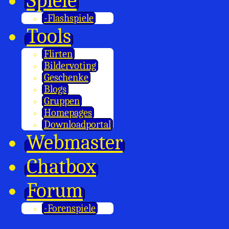
Spiele
-Flashspiele
Tools
Flirten
Bildervoting
Geschenke
Blogs
Gruppen
Homepages
Downloadportal
Webmaster
Chatbox
Forum
-Forenspiele