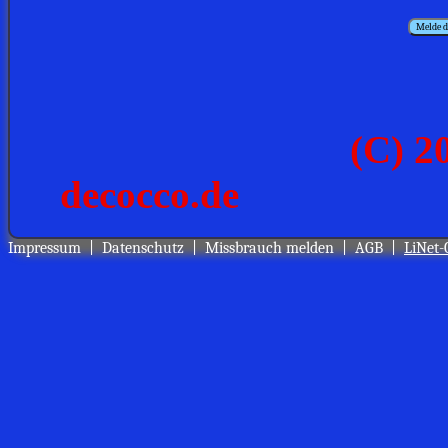
Melde d
Impressum
|
Datenschutz
|
Missbrauch melden
|
AGB
|
LiNet-