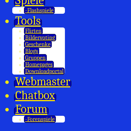
Spiele
-Flashspiele
Tools
Flirten
Bildervoting
Geschenke
Blogs
Gruppen
Homepages
Downloadportal
Webmaster
Chatbox
Forum
-Forenspiele