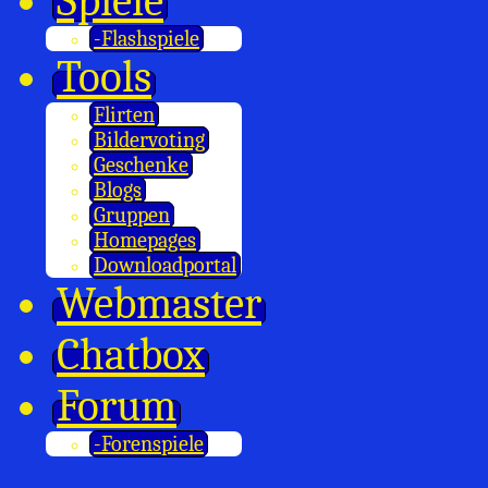
Spiele
-Flashspiele
Tools
Flirten
Bildervoting
Geschenke
Blogs
Gruppen
Homepages
Downloadportal
Webmaster
Chatbox
Forum
-Forenspiele