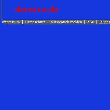
Impressum
|
Datenschutz
|
Missbrauch melden
|
AGB
|
LiNet-