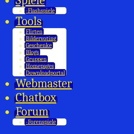
Spiele
-Flashspiele
Tools
Flirten
Bildervoting
Geschenke
Blogs
Gruppen
Homepages
Downloadportal
Webmaster
Chatbox
Forum
-Forenspiele